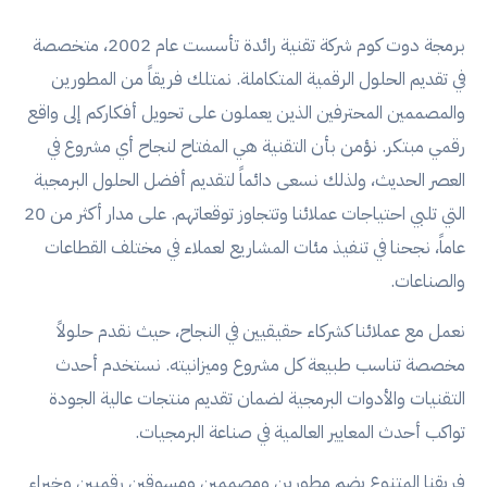
برمجة دوت كوم شركة تقنية رائدة تأسست عام 2002، متخصصة
في تقديم الحلول الرقمية المتكاملة. نمتلك فريقاً من المطورين
والمصممين المحترفين الذين يعملون على تحويل أفكاركم إلى واقع
رقمي مبتكر. نؤمن بأن التقنية هي المفتاح لنجاح أي مشروع في
العصر الحديث، ولذلك نسعى دائماً لتقديم أفضل الحلول البرمجية
التي تلبي احتياجات عملائنا وتتجاوز توقعاتهم. على مدار أكثر من 20
عاماً، نجحنا في تنفيذ مئات المشاريع لعملاء في مختلف القطاعات
والصناعات.
نعمل مع عملائنا كشركاء حقيقيين في النجاح، حيث نقدم حلولاً
مخصصة تناسب طبيعة كل مشروع وميزانيته. نستخدم أحدث
التقنيات والأدوات البرمجية لضمان تقديم منتجات عالية الجودة
تواكب أحدث المعايير العالمية في صناعة البرمجيات.
فريقنا المتنوع يضم مطورين ومصممين ومسوقين رقميين وخبراء