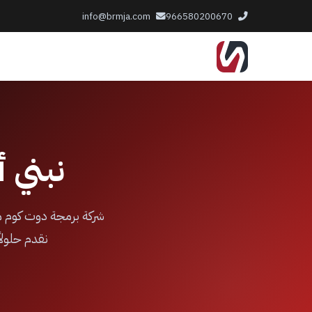
info@brmja.com
966580200670
نبني 
شركة برمجة دوت كوم مت
نقدم حلولا